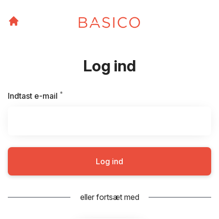
Log ind
*
Kræves
Indtast e-mail
Log ind
eller fortsæt med