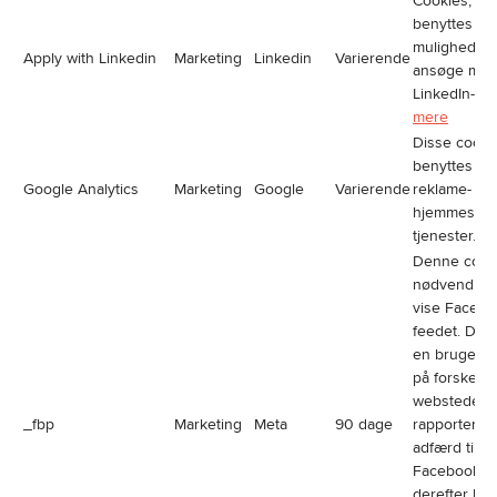
Cookies, de
benyttes til 
mulighed for
Apply with Linkedin
Marketing
Linkedin
Varierende
ansøge med
LinkedIn-pro
mere
Disse cooki
benyttes til 
Google Analytics
Marketing
Google
Varierende
reklame- og
hjemmeside
tjenester.
L
Denne cook
nødvendig f
vise Facebo
feedet. Den
en brugers
på forskelli
websteder 
_fbp
Marketing
Meta
90 dage
rapporterer
adfærd til F
Facebook k
derefter br