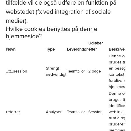
tilfælde vil de også udføre en funktion på
webstedet (fx ved integration af sociale
medier).
Hvilke cookies benyttes på denne
hjemmeside?
Udløber
Navn
Type
Leverandør
efter
Beskrivelse
Denne cook
bruges til a
Strengt
en besøgen
_tt_session
Teamtailor
2 dage
nødvendigt
kontekst (fx 
forblive log
hjemmesiden
Denne cook
bruges til at
identificere 
referrer
Analyser
Teamtailor
Session
weblink, de
til at diriger
brugere til
hjemmeside