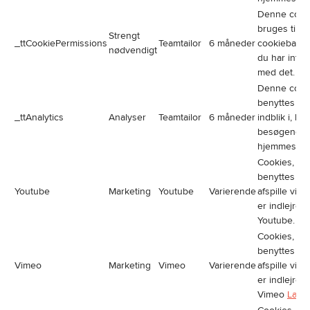
Denne cook
bruges til at
Strengt
_ttCookiePermissions
Teamtailor
6 måneder
cookiebanne
nødvendigt
du har inter
med det.
Denne cook
benyttes til
_ttAnalytics
Analyser
Teamtailor
6 måneder
indblik i, hv
besøgende 
hjemmeside
Cookies, de
benyttes til 
Youtube
Marketing
Youtube
Varierende
afspille vid
er indlejret 
Youtube.
Læ
Cookies, de
benyttes til 
Vimeo
Marketing
Vimeo
Varierende
afspille vid
er indlejret 
Vimeo
Læs 